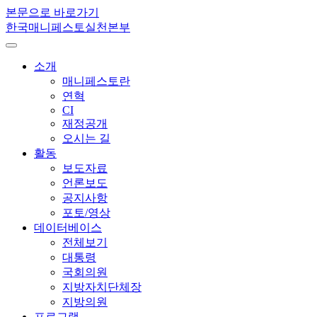
본문으로 바로가기
한국매니페스토실천본부
소개
매니페스토란
연혁
CI
재정공개
오시는 길
활동
보도자료
언론보도
공지사항
포토/영상
데이터베이스
전체보기
대통령
국회의원
지방자치단체장
지방의원
프로그램