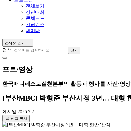
전체보기
경진대회
콘체르토
컨퍼런스
세미나
검색창 열기
검색
찾기
포토/영상
한국매니페스토실천본부의 활동과 행사를 사진·영상
[부산MBC] 박형준 부산시정 3년… 대형 현
게시일
2025.7.2
글 링크 복사