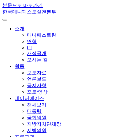
본문으로 바로가기
한국매니페스토실천본부
소개
매니페스토란
연혁
CI
재정공개
오시는 길
활동
보도자료
언론보도
공지사항
포토/영상
데이터베이스
전체보기
대통령
국회의원
지방자치단체장
지방의원
프로그램