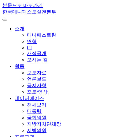
본문으로 바로가기
한국매니페스토실천본부
소개
매니페스토란
연혁
CI
재정공개
오시는 길
활동
보도자료
언론보도
공지사항
포토/영상
데이터베이스
전체보기
대통령
국회의원
지방자치단체장
지방의원
프로그램