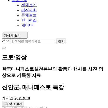
전체보기
경진대회
콘체르토
컨퍼런스
세미나
검색창 열기
검색
찾기
포토/영상
한국매니페스토실천본부의 활동과 행사를 사진·영
상으로 기록한 자료
신안군, 매니페스토 특강
게시일
2025.9.18
글 링크 복사