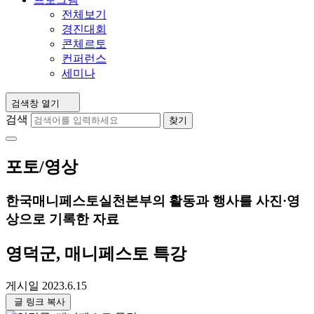
전체보기
경진대회
콘체르토
컨퍼런스
세미나
검색창 열기
검색
찾기
포토/영상
한국매니페스토실천본부의 활동과 행사를 사진·영
상으로 기록한 자료
영덕군, 매니페스토 특강
게시일
2023.6.15
글 링크 복사