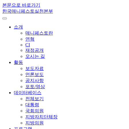
본문으로 바로가기
한국매니페스토실천본부
소개
매니페스토란
연혁
CI
재정공개
오시는 길
활동
보도자료
언론보도
공지사항
포토/영상
데이터베이스
전체보기
대통령
국회의원
지방자치단체장
지방의원
프로그램