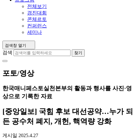
전체보기
경진대회
콘체르토
컨퍼런스
세미나
검색창 열기
검색
찾기
포토/영상
한국매니페스토실천본부의 활동과 행사를 사진·영
상으로 기록한 자료
[중앙일보] 국힘 후보 대선공약…누가 되
든 공수처 폐지, 개헌, 핵역량 강화
게시일
2025.4.27