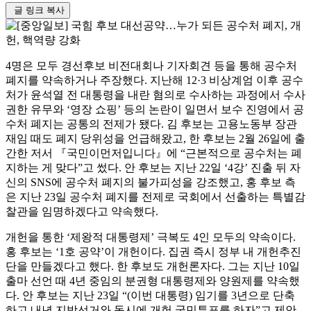
글 링크 복사
4명은 모두 경선후보 비전대회나 기자회견 등을 통해 공수처
폐지를 약속하거나 주장했다. 지난해 12·3 비상계엄 이후 공수
처가 윤석열 전 대통령을 내란 혐의로 수사하는 과정에서 수사
권한 유무와 ‘영장 쇼핑’ 등의 논란이 일면서 보수 진영에서 공
수처 폐지는 공통의 전제가 됐다. 김 후보는 고용노동부 장관
재임 때도 폐지 당위성을 언급해왔고, 한 후보는 2월 26일에 출
간한 저서 『국민이먼저입니다』에 “근본적으로 공수처는 폐
지하는 게 맞다”고 썼다. 안 후보는 지난 22일 ‘4강’ 진출 뒤 자
신의 SNS에 공수처 폐지의 불가피성을 강조했고, 홍 후보 측
은 지난 23일 공수처 폐지를 전제로 국회에서 선출하는 특별감
찰관을 임명하겠다고 약속했다.
개헌을 통한 ‘제왕적 대통령제’ 극복도 4인 모두의 약속이다.
홍 후보는 ‘1호 공약’이 개헌이다. 집권 즉시 정부 내 개헌추진
단을 만들겠다고 했다. 한 후보도 개헌론자다. 그는 지난 10일
출마 선언 때 4년 중임의 분권형 대통령제와 양원제를 약속했
다. 안 후보는 지난 23일 “(이번 대통령) 임기를 3년으로 단축
하고 내년 지방선거와 동시에 개헌 국민투표를 하자”고 제안