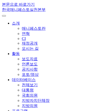
본문으로 바로가기
한국매니페스토실천본부
소개
매니페스토란
연혁
CI
재정공개
오시는 길
활동
보도자료
언론보도
공지사항
포토/영상
데이터베이스
전체보기
대통령
국회의원
지방자치단체장
지방의원
프로그램