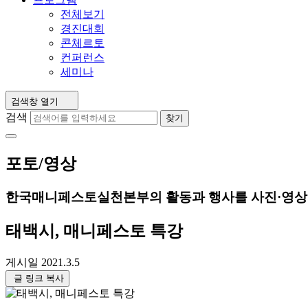
전체보기
경진대회
콘체르토
컨퍼런스
세미나
검색창 열기
검색
찾기
포토/영상
한국매니페스토실천본부의 활동과 행사를 사진·영상
태백시, 매니페스토 특강
게시일
2021.3.5
글 링크 복사