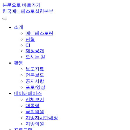
본문으로 바로가기
한국매니페스토실천본부
소개
매니페스토란
연혁
CI
재정공개
오시는 길
활동
보도자료
언론보도
공지사항
포토/영상
데이터베이스
전체보기
대통령
국회의원
지방자치단체장
지방의원
프로그램