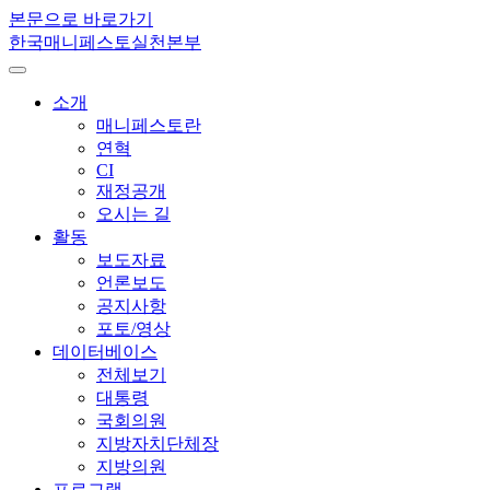
본문으로 바로가기
한국매니페스토실천본부
소개
매니페스토란
연혁
CI
재정공개
오시는 길
활동
보도자료
언론보도
공지사항
포토/영상
데이터베이스
전체보기
대통령
국회의원
지방자치단체장
지방의원
프로그램