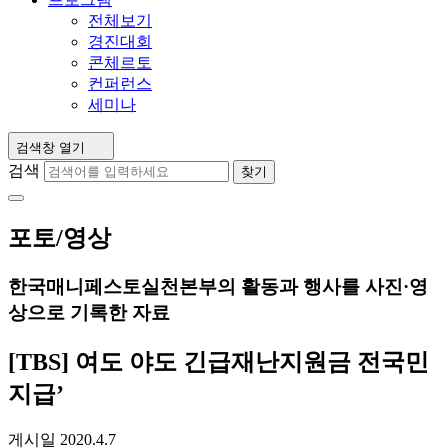
전체보기
경진대회
콘체르토
컨퍼런스
세미나
검색창 열기
검색
찾기
포토/영상
한국매니페스토실천본부의 활동과 행사를 사진·영
상으로 기록한 자료
[TBS] 여도 야도 긴급재난지원금 전국민
지급’
게시일
2020.4.7