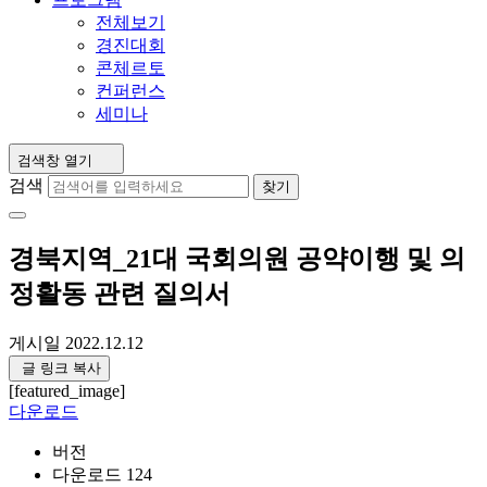
전체보기
경진대회
콘체르토
컨퍼런스
세미나
검색창 열기
검색
찾기
경북지역_21대 국회의원 공약이행 및 의
정활동 관련 질의서
게시일
2022.12.12
글 링크 복사
[featured_image]
다운로드
버전
다운로드
124