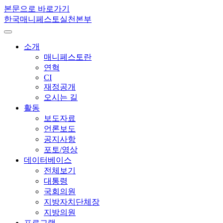
본문으로 바로가기
한국매니페스토실천본부
소개
매니페스토란
연혁
CI
재정공개
오시는 길
활동
보도자료
언론보도
공지사항
포토/영상
데이터베이스
전체보기
대통령
국회의원
지방자치단체장
지방의원
프로그램