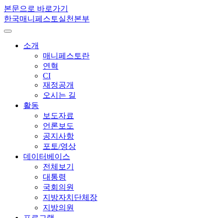
본문으로 바로가기
한국매니페스토실천본부
소개
매니페스토란
연혁
CI
재정공개
오시는 길
활동
보도자료
언론보도
공지사항
포토/영상
데이터베이스
전체보기
대통령
국회의원
지방자치단체장
지방의원
프로그램