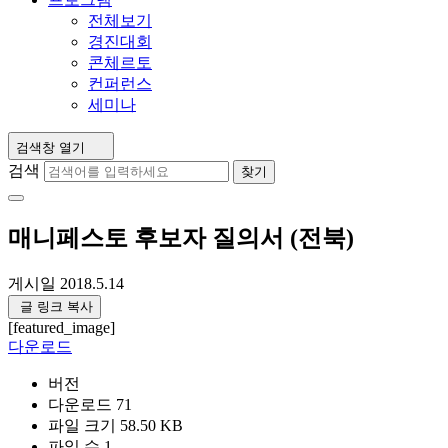
전체보기
경진대회
콘체르토
컨퍼런스
세미나
검색창 열기
검색
찾기
매니페스토 후보자 질의서 (전북)
게시일
2018.5.14
글 링크 복사
[featured_image]
다운로드
버전
다운로드
71
파일 크기
58.50 KB
파일 수
1