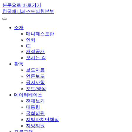
본문으로 바로가기
한국매니페스토실천본부
소개
매니페스토란
연혁
CI
재정공개
오시는 길
활동
보도자료
언론보도
공지사항
포토/영상
데이터베이스
전체보기
대통령
국회의원
지방자치단체장
지방의원
프로그램