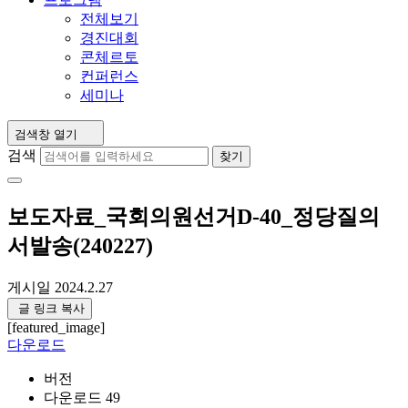
전체보기
경진대회
콘체르토
컨퍼런스
세미나
검색창 열기
검색
찾기
보도자료_국회의원선거D-40_정당질의
서발송(240227)
게시일
2024.2.27
글 링크 복사
[featured_image]
다운로드
버전
다운로드
49