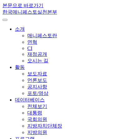
본문으로 바로가기
한국매니페스토실천본부
소개
매니페스토란
연혁
CI
재정공개
오시는 길
활동
보도자료
언론보도
공지사항
포토/영상
데이터베이스
전체보기
대통령
국회의원
지방자치단체장
지방의원
프로그램