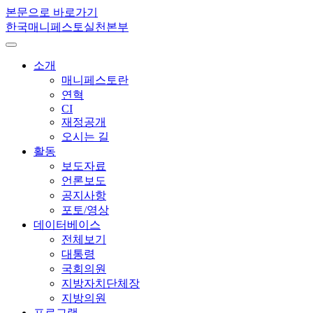
본문으로 바로가기
한국매니페스토실천본부
소개
매니페스토란
연혁
CI
재정공개
오시는 길
활동
보도자료
언론보도
공지사항
포토/영상
데이터베이스
전체보기
대통령
국회의원
지방자치단체장
지방의원
프로그램