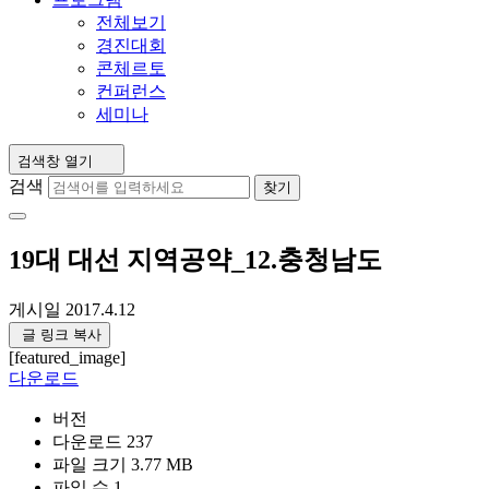
전체보기
경진대회
콘체르토
컨퍼런스
세미나
검색창 열기
검색
찾기
19대 대선 지역공약_12.충청남도
게시일
2017.4.12
글 링크 복사
[featured_image]
다운로드
버전
다운로드
237
파일 크기
3.77 MB
파일 수
1