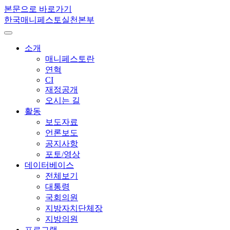
본문으로 바로가기
한국매니페스토실천본부
소개
매니페스토란
연혁
CI
재정공개
오시는 길
활동
보도자료
언론보도
공지사항
포토/영상
데이터베이스
전체보기
대통령
국회의원
지방자치단체장
지방의원
프로그램