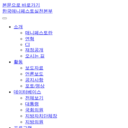
본문으로 바로가기
한국매니페스토실천본부
소개
매니페스토란
연혁
CI
재정공개
오시는 길
활동
보도자료
언론보도
공지사항
포토/영상
데이터베이스
전체보기
대통령
국회의원
지방자치단체장
지방의원
프로그램