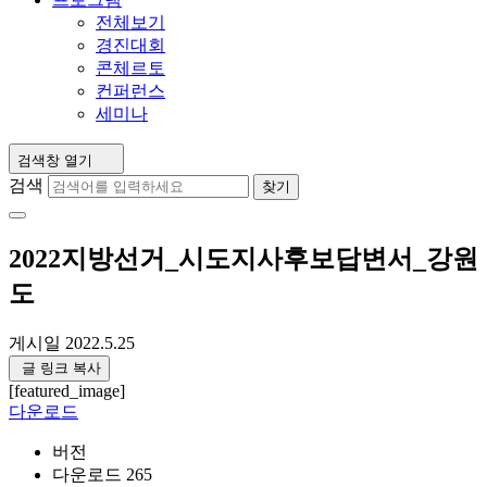
전체보기
경진대회
콘체르토
컨퍼런스
세미나
검색창 열기
검색
찾기
2022지방선거_시도지사후보답변서_강원
도
게시일
2022.5.25
글 링크 복사
[featured_image]
다운로드
버전
다운로드
265