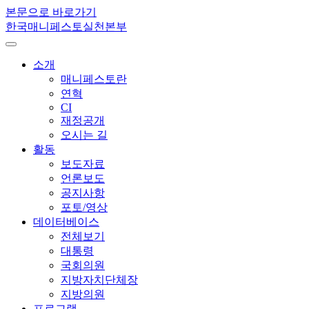
본문으로 바로가기
한국매니페스토실천본부
소개
매니페스토란
연혁
CI
재정공개
오시는 길
활동
보도자료
언론보도
공지사항
포토/영상
데이터베이스
전체보기
대통령
국회의원
지방자치단체장
지방의원
프로그램