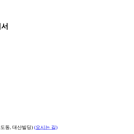
세서
의도동, 대산빌딩)
(오시는 길)