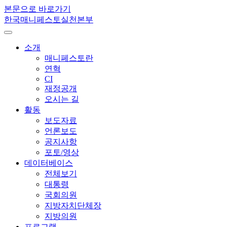
본문으로 바로가기
한국매니페스토실천본부
소개
매니페스토란
연혁
CI
재정공개
오시는 길
활동
보도자료
언론보도
공지사항
포토/영상
데이터베이스
전체보기
대통령
국회의원
지방자치단체장
지방의원
프로그램