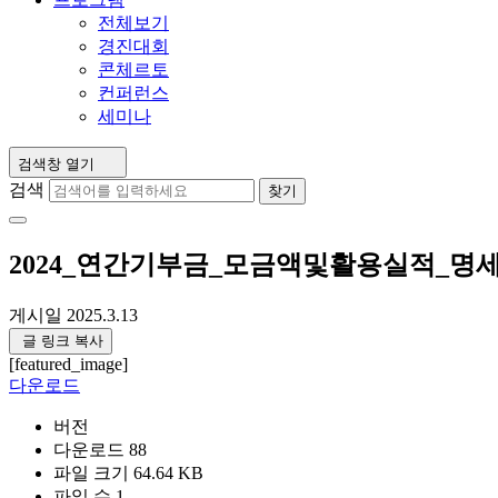
전체보기
경진대회
콘체르토
컨퍼런스
세미나
검색창 열기
검색
찾기
2024_연간기부금_모금액및활용실적_명
게시일
2025.3.13
글 링크 복사
[featured_image]
다운로드
버전
다운로드
88
파일 크기
64.64 KB
파일 수
1