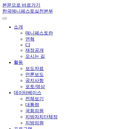
본문으로 바로가기
한국매니페스토실천본부
소개
매니페스토란
연혁
CI
재정공개
오시는 길
활동
보도자료
언론보도
공지사항
포토/영상
데이터베이스
전체보기
대통령
국회의원
지방자치단체장
지방의원
프로그램