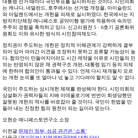
대통령 선거 때마다 국민투표를 실시하자는 것이다. 시민의회
는 캐나다, 네덜란드, 호주에서는 선거법 개정을, 아이슬란드
와 아일랜드에서는 개헌을 의제로 실시하였다. 한국에서는 지
방자치단체장 매니페스토 공약이행 평가에 적용하여 숙의민
주주의 경험을 축적하고 있다. 신고리원전 5ㆍ6호기 공론화위
원회도 이와 유사한 방식의 시민참여제도다.
정치권이 주도하는 개헌은 정치적 이해관계가 강력하게 결부
되어 있어 여야간 이견을 조정하지 못하고 표류할 가능성이 높
다. 합의안이 만들어지더라도 시간 제약을 이유로 시민들의 민
의는 반영되지 않은 채 권력구조 개편, 대통령 임기 등의 의제
에 한하여 합의안이 통과될 수 있다. 언제 다시 재개될지 모르
는 개헌 논의를 또 얼마나 넋 놓고 기다려야 할지도 알 수 없다.
국민이 주도하는 상시개헌 체제를 완성해야 한다. 시민의회의
상설화가 권력자들의 지배 이데올로기에 번번이 희생당했던
잘못된 개헌의 역사를 바로잡아 줄 것이다. 국민이 헌법을 만
들어 내는 진정한 힘의 원천이 되는 길이라 믿는다.
오현순 매니페스토연구소 소장
이전글
문재인 정부, 성공 관건은 ‘소통’
다음글
[경기일보] 지역개발공약에 대한 단상