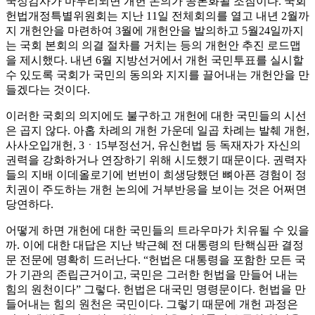
국정감사가 마무리되면 개헌 논의가 공론화될 조짐이다. 국회
헌법개정특별위원회는 지난 11일 전체회의를 열고 내년 2월까
지 개헌안을 마련하여 3월에 개헌안을 발의하고 5월24일까지
는 국회 본회의 의결 절차를 거치는 등의 개헌안 추진 로드맵
을 제시했다. 내년 6월 지방선거에서 개헌 국민투표를 실시할
수 있도록 국회가 국민의 동의와 지지를 끌어내는 개헌안을 만
들겠다는 것이다.
이러한 국회의 의지에도 불구하고 개헌에 대한 국민들의 시선
은 곱지 않다. 아홉 차례의 개헌 가운데 일곱 차례는 발췌 개헌,
사사오입개헌, 3ㆍ15부정선거, 유신헌법 등 독재자가 자신의
권력을 강화하거나 연장하기 위해 시도했기 때문이다. 권력자
들의 지배 이데올로기에 번번이 희생당했던 뼈아픈 경험이 정
치권이 주도하는 개헌 논의에 거부반응을 보이는 것은 어쩌면
당연하다.
어떻게 하면 개헌에 대한 국민들의 트라우마가 치유될 수 있을
까. 이에 대한 대답은 지난 박근혜 전 대통령의 탄핵심판 결정
문 전문에 명확히 드러난다. “헌법은 대통령을 포함한 모든 국
가 기관의 존립근거이고, 국민은 그러한 헌법을 만들어 내는
힘의 원천이다” 그렇다. 헌법은 대국민 명령문이다. 헌법을 만
들어내는 힘의 원천은 국민이다. 그렇기 때문에 개헌 과정은