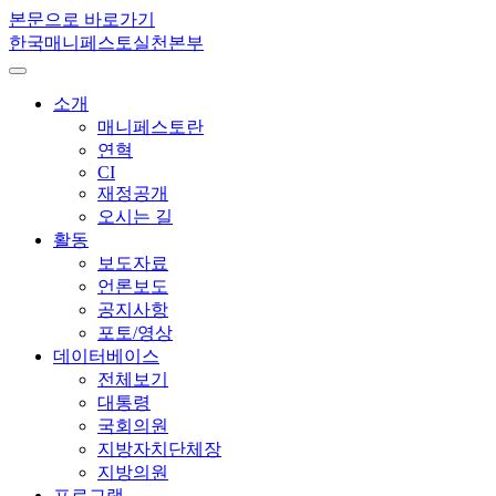
본문으로 바로가기
한국매니페스토실천본부
소개
매니페스토란
연혁
CI
재정공개
오시는 길
활동
보도자료
언론보도
공지사항
포토/영상
데이터베이스
전체보기
대통령
국회의원
지방자치단체장
지방의원
프로그램