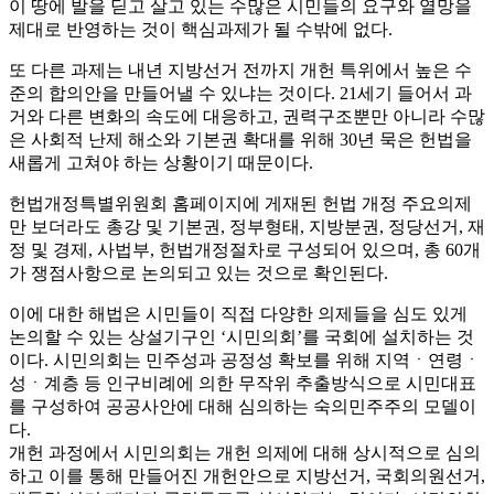
이 땅에 발을 딛고 살고 있는 수많은 시민들의 요구와 열망을
제대로 반영하는 것이 핵심과제가 될 수밖에 없다.
또 다른 과제는 내년 지방선거 전까지 개헌 특위에서 높은 수
준의 합의안을 만들어낼 수 있냐는 것이다. 21세기 들어서 과
거와 다른 변화의 속도에 대응하고, 권력구조뿐만 아니라 수많
은 사회적 난제 해소와 기본권 확대를 위해 30년 묵은 헌법을
새롭게 고쳐야 하는 상황이기 때문이다.
헌법개정특별위원회 홈페이지에 게재된 헌법 개정 주요의제
만 보더라도 총강 및 기본권, 정부형태, 지방분권, 정당선거, 재
정 및 경제, 사법부, 헌법개정절차로 구성되어 있으며, 총 60개
가 쟁점사항으로 논의되고 있는 것으로 확인된다.
이에 대한 해법은 시민들이 직접 다양한 의제들을 심도 있게
논의할 수 있는 상설기구인 ‘시민의회’를 국회에 설치하는 것
이다. 시민의회는 민주성과 공정성 확보를 위해 지역ㆍ연령ㆍ
성ㆍ계층 등 인구비례에 의한 무작위 추출방식으로 시민대표
를 구성하여 공공사안에 대해 심의하는 숙의민주주의 모델이
다.
개헌 과정에서 시민의회는 개헌 의제에 대해 상시적으로 심의
하고 이를 통해 만들어진 개헌안으로 지방선거, 국회의원선거,