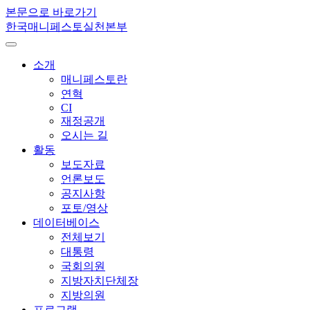
본문으로 바로가기
한국매니페스토실천본부
소개
매니페스토란
연혁
CI
재정공개
오시는 길
활동
보도자료
언론보도
공지사항
포토/영상
데이터베이스
전체보기
대통령
국회의원
지방자치단체장
지방의원
프로그램