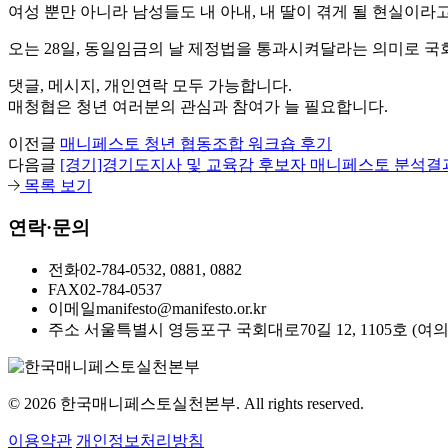
여성 뿐만 아니라 남성들도 내 아내, 내 딸이 겪게 될 현실이라
오는 28일, 동일임금의 날 제정법을 통과시켜달라는 의미로 
댓글, 메시지, 개인연락 모두 가능합니다.
매청협은 청년 여러분의 관심과 참여가 늘 필요합니다.
이전글
매니페스토 청년 협동조합 워크숍 후기
다음글
[경기]경기도지사 및 교육감 후보자 매니페스토 분석결
목록 보기
연락·문의
전화
02-784-0532, 0881, 0882
FAX
02-784-0537
이메일
manifesto@manifesto.or.kr
주소
서울특별시 영등포구 국회대로70길 12, 1105호 (여
© 2026 한국매니페스토실천본부. All rights reserved.
이용약관
개인정보처리방침