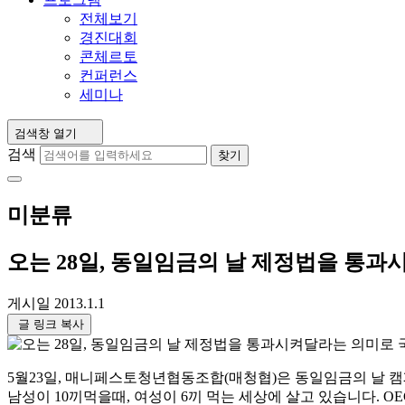
전체보기
경진대회
콘체르토
컨퍼런스
세미나
검색창 열기
검색
찾기
미분류
오는 28일, 동일임금의 날 제정법을 통
게시일
2013.1.1
글 링크 복사
5월23일, 매니페스토청년협동조합(매청협)은 동일임금의 날 
남성이 10끼먹을때, 여성이 6끼 먹는 세상에 살고 있습니다. O