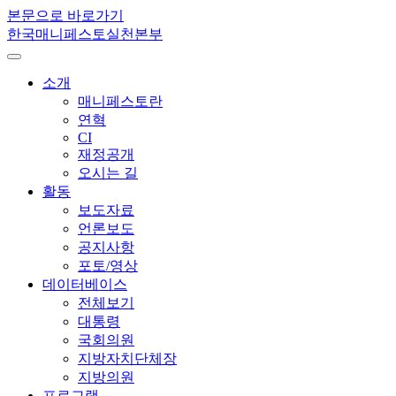
본문으로 바로가기
한국매니페스토실천본부
소개
매니페스토란
연혁
CI
재정공개
오시는 길
활동
보도자료
언론보도
공지사항
포토/영상
데이터베이스
전체보기
대통령
국회의원
지방자치단체장
지방의원
프로그램