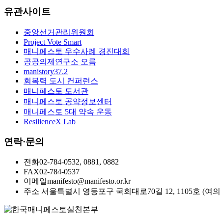
유관사이트
중앙선거관리위원회
Project Vote Smart
매니페스토 우수사례 경진대회
공공의제연구소 오름
manistory37.2
회복력 도시 컨퍼런스
매니페스토 도서관
매니페스토 공약정보센터
매니페스토 5대 약속 운동
ResilienceX Lab
연락·문의
전화
02-784-0532, 0881, 0882
FAX
02-784-0537
이메일
manifesto@manifesto.or.kr
주소
서울특별시 영등포구 국회대로70길 12, 1105호 (여