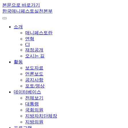
본문으로 바로가기
한국매니페스토실천본부
소개
매니페스토란
연혁
CI
재정공개
오시는 길
활동
보도자료
언론보도
공지사항
포토/영상
데이터베이스
전체보기
대통령
국회의원
지방자치단체장
지방의원
프로그램