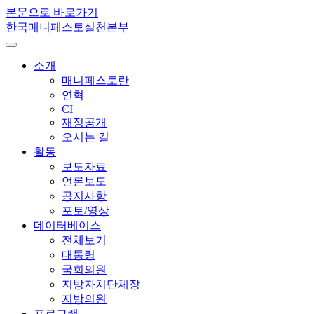
본문으로 바로가기
한국매니페스토실천본부
소개
매니페스토란
연혁
CI
재정공개
오시는 길
활동
보도자료
언론보도
공지사항
포토/영상
데이터베이스
전체보기
대통령
국회의원
지방자치단체장
지방의원
프로그램