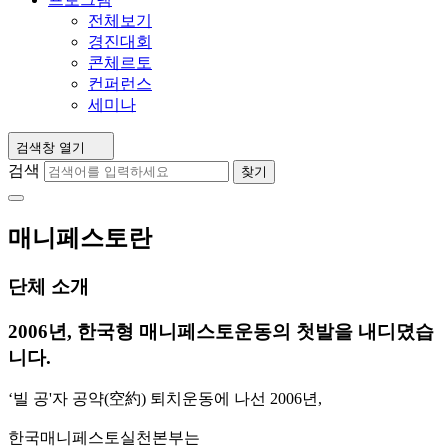
전체보기
경진대회
콘체르토
컨퍼런스
세미나
검색창 열기
검색
찾기
매니페스토란
단체 소개
2006년, 한국형 매니페스토운동의 첫발을 내디뎠습
니다.
‘빌 공'자 공약(空約) 퇴치운동에 나선 2006년,
한국매니페스토실천본부는